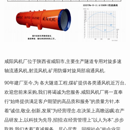
咸阳风机厂位于陕西省咸阳市,主要生产隧道专用对旋多速
轴流通风机,射流风机,矿用防爆对旋局部扇通风机.
90年建厂至今,为 各大隧道工程,煤矿提供各类通风机近万台,
欢迎您前来采购,我们将谒诚为您服务.咸阳风机厂将一直奉
行“始终提供满足客户期望的高品质和服务”的质量方针,本
着“诚信,敬业,创新,发展”为经营理念.在决策上高瞻远瞩;在产
品研发上,以科技为先导,招招;在经营管理上"以人为本",步步
取胜.我们本着"真诚服务、尽心尽责、回报社会"的企业宗